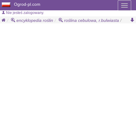
Ogrod-pl.com
Toggl
naviga
Nie jesteś zalogowany.
encyklopedia roślin
roślina cebulowa, r.bulwiasta
/
dalia