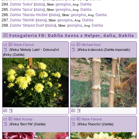
284.
Dahlia
'Sokol'
(
dalia
),
georgína
,
Dahlia
Słow:
Ang:
285.
Dahlia
'Spica'
(
dalia
),
georgína
,
Dahlia
Słow:
Ang:
286.
Dahlia
'Standa Hložek'
(
dalia
),
georgína
,
Dahlia
Słow:
Ang:
287.
Dahlia
'Stehlík'
(
dalia
),
georgína
,
Dahlia
Słow:
Ang:
288.
Dahlia
'Striped Duet'
(
dalia
),
georgína
,
Dahlia
Słow:
Ang:
Fotogaleria FD:
Dahlia
Santa s Helper
,
dalia
,
Dahlia
cz
cz
Marie Fárová
Michael Kesl
Jiřinka 'Melody Latin' - Dekorační
Jiřinka královská (
Dahlia imperialis
)
jiřinky (
Dahlia
)
cz
cz
Miloš Krump
Marie Fárová
Jiřinka 'Bert Pitt' (
Dahlia
)
Jiřinka 'Rancho' (
Dahlia
)