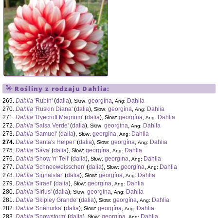
Rośliny z rodzaju
Dahlia
:
269.
Dahlia
'Rubín'
(
dalia
),
georgína
,
Dahlia
Słow:
Ang:
270.
Dahlia
'Ruskin Diana'
(
dalia
),
georgína
,
Dahlia
Słow:
Ang:
271.
Dahlia
'Ryecroft Magnum'
(
dalia
),
georgína
,
Dahlia
Słow:
Ang:
272.
Dahlia
'Salsa Verde'
(
dalia
),
georgína
,
Dahlia
Słow:
Ang:
273.
Dahlia
'Samuel'
(
dalia
),
georgína
,
Dahlia
Słow:
Ang:
274.
Dahlia
'Santa's Helper'
(
dalia
),
georgína
,
Dahlia
Słow:
Ang:
275.
Dahlia
'Sáva'
(
dalia
),
georgína
,
Dahlia
Słow:
Ang:
276.
Dahlia
'Show 'n' Tell'
(
dalia
),
georgína
,
Dahlia
Słow:
Ang:
277.
Dahlia
'Schneeweisschen'
(
dalia
),
georgína
,
Dahlia
Słow:
Ang:
278.
Dahlia
'Signalstar'
(
dalia
),
georgína
,
Dahlia
Słow:
Ang:
279.
Dahlia
'Sirael'
(
dalia
),
georgína
,
Dahlia
Słow:
Ang:
280.
Dahlia
'Sirius'
(
dalia
),
georgína
,
Dahlia
Słow:
Ang:
281.
Dahlia
'Skipley Grande'
(
dalia
),
georgína
,
Dahlia
Słow:
Ang:
282.
Dahlia
'Sněhurka'
(
dalia
),
georgína
,
Dahlia
Słow:
Ang:
283.
Dahlia
'Snowstorm'
(
dalia
),
georgína
,
Dahlia
Słow:
Ang: