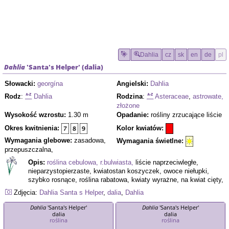
Dahlia
cz
sk
en
de
pl
Dahlia
'Santa's Helper'
(
dalia
)
Słowacki:
georgína
Angielski:
Dahlia
Rodz
:
Dahlia
Rodzina
:
Asteraceae
,
astrowate,
złożone
Wysokość wzrostu:
1.30 m
Opadanie:
rośliny zrzucające liście
Okres kwitnienia:
Kolor kwiatów:
Wymagania glebowe:
zasadowa,
Wymagania świetlne:
przepuszczalna,
Opis:
roślina cebulowa, r.bulwiasta,
liście naprzeciwległe,
nieparzystopierzaste, kwiatostan koszyczek, owoce niełupki,
szybko rosnące, roślina rabatowa, kwiaty wyrażne, na kwiat cięty,
Zdjęcia:
Dahlia
Santa s Helper
,
dalia
,
Dahlia
Dahlia
'Santa's Helper'
Dahlia
'Santa's Helper'
dalia
dalia
roślina
roślina