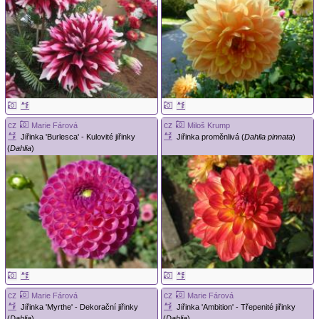
cz
cz
Marie Fárová
Miloš Krump
Jiřinka 'Burlesca' - Kulovité jiřinky
Jiřinka proměnlivá (
Dahlia pinnata
)
(
Dahlia
)
cz
cz
Marie Fárová
Marie Fárová
Jiřinka 'Myrthe' - Dekorační jiřinky
Jiřinka 'Ambition' - Třepenité jiřinky
(
Dahlia
)
(
Dahlia
)