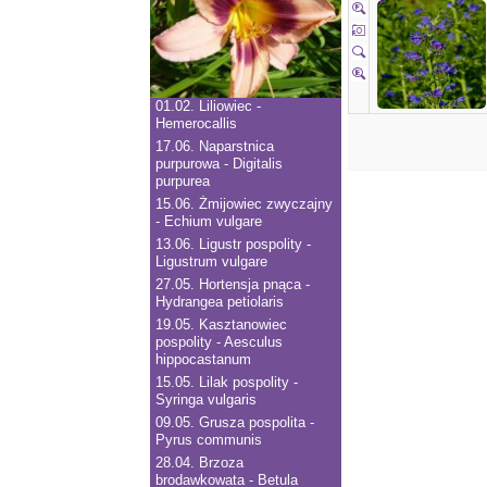
01.02.
Liliowiec -
Hemerocallis
17.06.
Naparstnica
purpurowa - Digitalis
purpurea
15.06.
Żmijowiec zwyczajny
- Echium vulgare
13.06.
Ligustr pospolity -
Ligustrum vulgare
27.05.
Hortensja pnąca -
Hydrangea petiolaris
19.05.
Kasztanowiec
pospolity - Aesculus
hippocastanum
15.05.
Lilak pospolity -
Syringa vulgaris
09.05.
Grusza pospolita -
Pyrus communis
28.04.
Brzoza
brodawkowata - Betula