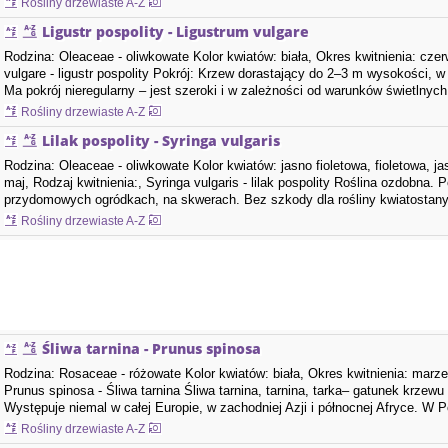
Rośliny drzewiaste A-Z
Ligustr pospolity - Ligustrum vulgare
Rodzina: Oleaceae - oliwkowate Kolor kwiatów: biała, Okres kwitnienia: czer
vulgare - ligustr pospolity Pokrój: Krzew dorastający do 2–3 m wysokości,
Ma pokrój nieregularny – jest szeroki i w zależności od warunków świetlnych
[15].…
Rośliny drzewiaste A-Z
Lilak pospolity - Syringa vulgaris
Rodzina: Oleaceae - oliwkowate Kolor kwiatów: jasno fioletowa, fioletowa, ja
maj, Rodzaj kwitnienia:, Syringa vulgaris - lilak pospolity Roślina ozdobna.
przydomowych ogródkach, na skwerach. Bez szkody dla rośliny kwiatostany
które…
Rośliny drzewiaste A-Z
Śliwa tarnina - Prunus spinosa
Rodzina: Rosaceae - różowate Kolor kwiatów: biała, Okres kwitnienia: marzec
Prunus spinosa - Śliwa tarnina Śliwa tarnina, tarnina, tarka– gatunek krzew
Występuje niemal w całej Europie, w zachodniej Azji i północnej Afryce. W P
niżu…
Rośliny drzewiaste A-Z