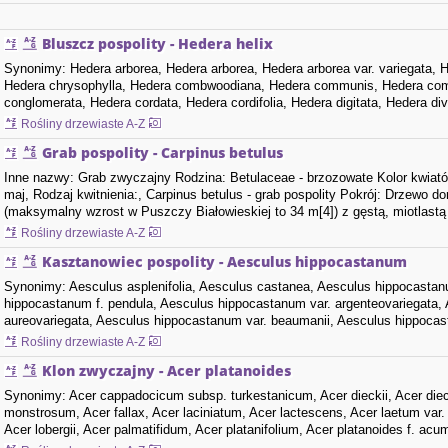
Bluszcz pospolity - Hedera helix
Synonimy: Hedera arborea, Hedera arborea, Hedera arborea var. variegata, H
Hedera chrysophylla, Hedera combwoodiana, Hedera communis, Hedera commu
conglomerata, Hedera cordata, Hedera cordifolia, Hedera digitata, Hedera dive
Hedera elegantissima, Hedera floribunda,…
Rośliny drzewiaste A-Z
Grab pospolity - Carpinus betulus
Inne nazwy: Grab zwyczajny Rodzina: Betulaceae - brzozowate Kolor kwiatów
maj, Rodzaj kwitnienia:, Carpinus betulus - grab pospolity Pokrój: Drzewo 
(maksymalny wzrost w Puszczy Białowieskiej to 34 m[4]) z gęstą, miotlastą
i wysoką. Kora:…
Rośliny drzewiaste A-Z
Kasztanowiec pospolity - Aesculus hippocastanum
Synonimy: Aesculus asplenifolia, Aesculus castanea, Aesculus hippocastan
hippocastanum f. pendula, Aesculus hippocastanum var. argenteovariegata,
aureovariegata, Aesculus hippocastanum var. beaumanii, Aesculus hippocast
hippocastanum var. incisa, Aesculus hippocastanum…
Rośliny drzewiaste A-Z
Klon zwyczajny - Acer platanoides
Synonimy: Acer cappadocicum subsp. turkestanicum, Acer dieckii, Acer dieckii
monstrosum, Acer fallax, Acer laciniatum, Acer lactescens, Acer laetum var. co
Acer lobergii, Acer palmatifidum, Acer platanifolium, Acer platanoides f. acu
adspersum, Acer platanoides…