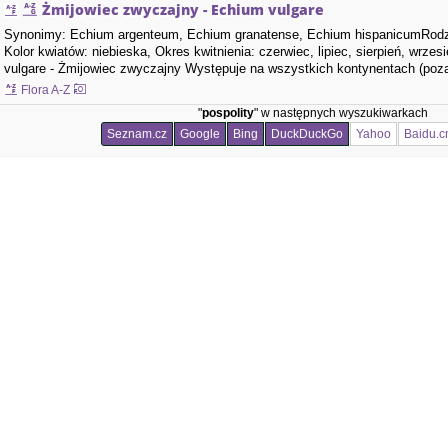
Żmijowiec zwyczajny - Echium vulgare
Synonimy: Echium argenteum, Echium granatense, Echium hispanicumRodzi
Kolor kwiatów: niebieska, Okres kwitnienia: czerwiec, lipiec, sierpień, wrzes
vulgare - Żmijowiec zwyczajny Występuje na wszystkich kontynentach (poza
Europie i Ameryce Północnej…
Flora A-Z
"
pospolity
" w następnych wyszukiwarkach
Seznam.cz
Google
Bing
DuckDuckGo
Yahoo
Baidu.c