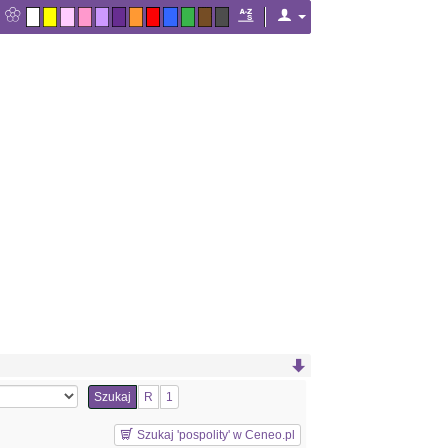
Szukaj
R
1
Szukaj 'pospolity' w Ceneo.pl