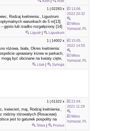
Klon
|
Acer
1 | 02283 x
13.06.
2022 20:32
wiec, Rodzaj kwitnienia:, Ligustrum
 w optymalnych warunkach do 5 m[13].
Milos
 – gęsto lub rzadko rozgałęziony [14]
Vymazal, PL
Ligustr
|
Ligustrum
1 | 14002 x
15.05.
2022 14:55
sno różowa, biała, Okres kwitnienia:
 Pospolicie uprawiany krzew w parkach,
Milos
 mogą być obcinane na kwiaty cięte,
Vymazal, PL
Lilak
|
Syringa
1 | 01322 x
22.04.
2021 11:29
, kwiecień, maj, Rodzaj kwitnienia:,
u z rodziny różowatych (Rosaceae).
Milos
olsce jest to gatunek pospolity na
Vymazal, PL
Śliwa
|
Prunus