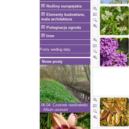
Rośliny europejskie
Elementy budowlane,
mala architektura
Pielegnacja ogrodu
Inne
Posty według daty
Nowe posty
06.04.
Czosnek niedźwiedzi
- Allium ursinum