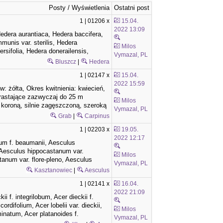
Posty / Wyświetlenia
Ostatni post
1 | 01206 x
15.04.
2022 13:09
edera aurantiaca, Hedera baccifera,
nis var. sterilis, Hedera
Milos
rsifolia, Hedera donerailensis,
Vymazal, PL
Bluszcz
|
Hedera
1 | 02147 x
15.04.
2022 15:59
: żółta, Okres kwitnienia: kwiecień,
dorastające zazwyczaj do 25 m
Milos
 koroną, silnie zagęszczoną, szeroką
Vymazal, PL
Grab
|
Carpinus
1 | 02203 x
19.05.
2022 12:17
um f. beaumanii, Aesculus
 Aesculus hippocastanum var.
Milos
anum var. flore-pleno, Aesculus
Vymazal, PL
Kasztanowiec
|
Aesculus
1 | 02141 x
16.04.
2022 21:09
 f. integrilobum, Acer dieckii f.
rdifolium, Acer lobelii var. dieckii,
Milos
minatum, Acer platanoides f.
Vymazal, PL