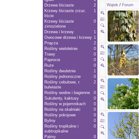
Wątek
/
Forum
Drzewa liściaste
2
Krzewy liściaste zrzuc.
1
liście
Krzewy liściaste
0
zimozielone
Drzewa i krzewy
1
Owocowe drzewa i krzewy
1
Pnącza
2
Rośliny wieloletnie
0
Trawy
0
Paprocie
0
Ruże
0
Rośliny dwuletnie
1
Rośliny jednoroczne
0
Rośliny cebulowe, r.
2
bulwiaste
Rośliny wodne i bagienne
0
Sukulenty, kaktusy
0
Rośliny w pojemnikach
0
Rośliny na skalniaki
0
Rośliny pokojowe
0
Byliny
0
Rośliny tropikalne i
0
subtropikalne
Palmy
0