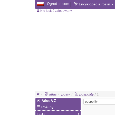
Ogrod-pl.com
Encyklopedia roślin
Nie jesteś zalogowany.
atlas
posty
pospolity
/ 1
Atlas A-Z
Rośliny
Iglaki
1