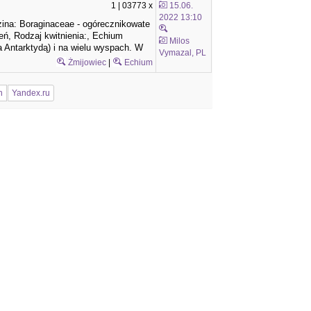
1 | 03773 x
15.06.
2022 13:10
na: Boraginaceae - ogórecznikowate
ień, Rodzaj kwitnienia:, Echium
Milos
 Antarktydą) i na wielu wyspach. W
Vymazal, PL
Żmijowiec
|
Echium
n
Yandex.ru