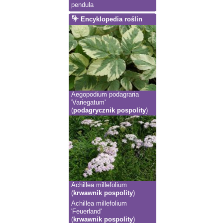
pendula
Encyklopedia roślin
Aegopodium podagraria
'Variegatum'
(
podagrycznik pospolity
)
Achillea millefolium
(
krwawnik pospolity
)
Achillea millefolium
'Feuerland'
(
krwawnik pospolity
)