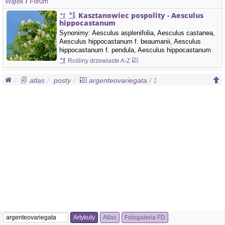
Wątek
/
Forum
Kasztanowiec pospolity - Aesculus
hippocastanum
Synonimy: Aesculus asplenifolia, Aesculus castanea,
Aesculus hippocastanum f. beaumanii, Aesculus
hippocastanum f. pendula, Aesculus hippocastanum
var. argenteovariegata, Aesculus hippocastanum var.
Rośliny drzewiaste A-Z
aureovariegata, Aesculus hippocastanum var.
beaumanii, Aesculus hippocastanum var. flore-pleno,
atlas
posty
argenteovariegata
/ 1
Aesculus hippocastanum var. incisa, Aesculus
hippocastanum…
Artykuły
Atlas
Fotogaleria FD