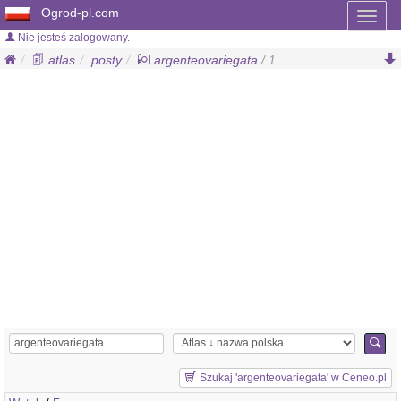
Ogrod-pl.com
Toggl
naviga
Nie jesteś zalogowany.
atlas
posty
argenteovariegata
/ 1
Szukaj 'argenteovariegata' w Ceneo.pl