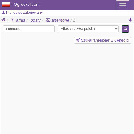
Ogrod-pl.com
Toggl
naviga
Nie jesteś zalogowany.
atlas
posty
anemone
/ 1
Szukaj 'anemone' w Ceneo.pl