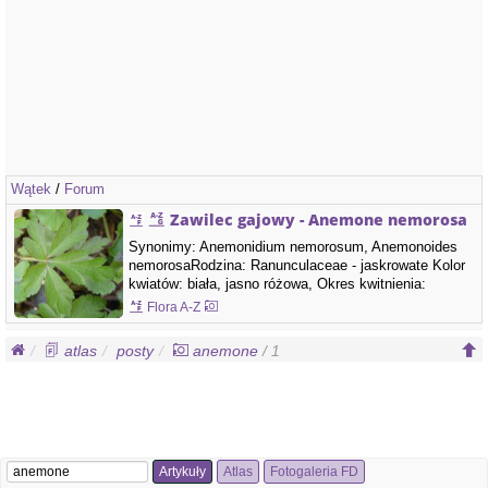
Wątek
/
Forum
Zawilec gajowy - Anemone nemorosa
Synonimy: Anemonidium nemorosum, Anemonoides
nemorosaRodzina: Ranunculaceae - jaskrowate Kolor
kwiatów: biała, jasno różowa, Okres kwitnienia:
marzec, kwiecień, maj, Rodzaj kwitnienia:,,, Łodyga:
Flora A-Z
Pojawia się wczesną wiosną. Ma wysokość 10–20 (30)
cm, jest naga lub skąpo owłosiona i nierozgałęziona.
atlas
posty
anemone
/ 1
Kłącze: Brunatnoczerwone lub żółtawe,…
Artykuły
Atlas
Fotogaleria FD