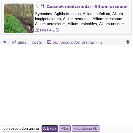
Czosnek niedźwiedzi - Allium ursinum
Synonimy: Aglitheis ursina, Allium latifolium, Allium
longipetiolatum, Allium nemorale, Allium petiolatum,
Allium ucrainicum, Allium ursinoides, Allium ursinum
var. ucrainicum, Allium vincetoxicum, Cepa ursina,
Flora A-Z
Geboscon ursinum, Hylogeton ursinum, Moly
latifolium, Nectaroscordum ursinum, Ophioscorodon
atlas
posty
ophioscorodon ursinum
/ 1
ursinum Rodzina: Amaryllidaceae - amarylkowate
Czosnek…
Artykuły
Atlas
Fotogaleria FD