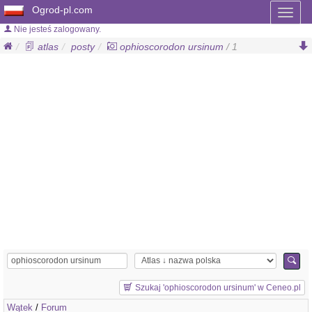
Ogrod-pl.com
Toggl
naviga
Nie jesteś zalogowany.
atlas
posty
ophioscorodon ursinum
/ 1
Szukaj 'ophioscorodon ursinum' w Ceneo.pl
Wątek
/
Forum