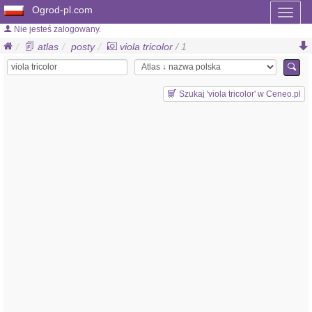
Ogrod-pl.com
Toggl
naviga
Nie jesteś zalogowany.
atlas
posty
viola tricolor
/ 1
Szukaj 'viola tricolor' w Ceneo.pl