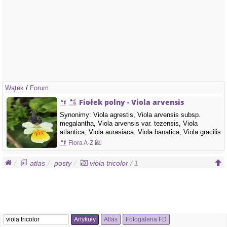
Wątek
/
Forum
Fiołek polny - Viola arvensis
Synonimy: Viola agrestis, Viola arvensis subsp.
megalantha, Viola arvensis var. tezensis, Viola
atlantica, Viola aurasiaca, Viola banatica, Viola gracilis
var. aurasiaca, Viola megalantha, Viola nana, Viola
Flora A-Z
ruralis, Viola segetalis, Viola tezensis, Viola tricolor
subsp. arvensis, Viola tricolor var. arvensisRodzina:
atlas
posty
viola tricolor
/ 1
Violaceae - fiołkowate Kolor kwiatów:…
Artykuły
Atlas
Fotogaleria FD