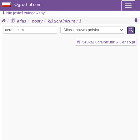
Ogrod-pl.com
Toggl
naviga
Nie jesteś zalogowany.
atlas
posty
ucrainicum
/ 1
Szukaj 'ucrainicum' w Ceneo.pl