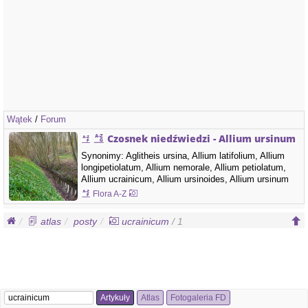
Wątek
/
Forum
Czosnek niedźwiedzi - Allium ursinum
Synonimy: Aglitheis ursina, Allium latifolium, Allium
longipetiolatum, Allium nemorale, Allium petiolatum,
Allium ucrainicum, Allium ursinoides, Allium ursinum
var. ucrainicum, Allium vincetoxicum, Cepa ursina,
Flora A-Z
Geboscon ursinum, Hylogeton ursinum, Moly
latifolium, Nectaroscordum ursinum, Ophioscorodon
atlas
posty
ucrainicum
/ 1
ursinum Rodzina: Amaryllidaceae - amarylkowate
Czosnek…
Artykuły
Atlas
Fotogaleria FD