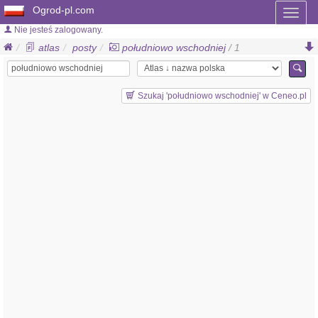
Ogrod-pl.com
Toggl
naviga
Nie jesteś zalogowany.
atlas
posty
południowo wschodniej
/ 1
Szukaj 'południowo wschodniej' w Ceneo.pl