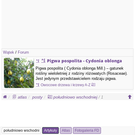
Wątek
/
Forum
Pigwa pospolita - Cydonia oblonga
Pigwa pospolita ( Cydonia oblonga Mill.) – gatunek
rośliny wieloletniej z rodziny różowatych (Rosaceae).
Jest jedynym przedstawicielem rodzaju pigwa.
Pochodzi z obszarów Azji: Zakaukazia, Iranu,
Owocowe drzewa i krzewy A-Z
Turkiestanu, południowo-wschodniej Arabii, Azji
Mniejszej, rozprzestrzeniła się również w innych
atlas
posty
południowo wschodniej
/ 1
regionach. Do Europy Południowej prawdopodobnie…
Artykuły
Atlas
Fotogaleria FD