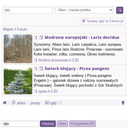
Szukaj 'igły' w Ceneo.pl
Wątek
/
Forum
Modrzew europejski - Larix decidua
Synonimy: Abies larix, Larix carpatica, Larix europea,
Larix larix, Pinus larix Rodzina: Pinaceae - sosnowate
Kolor kwiatów: żółta, czerwona, Okres kwitnienia:
kwiecień, maj, Rodzaj kwitnienia:, Larix decidua -
Rośliny drzewiaste A-Z
modrzew europejski Pokrój: Duże drzewo iglaste o
Świerk kłujący - Picea pungens
koronie luźnej, regularnie stożkowatej. Górne gałęzie
są poziome, niższe coraz…
Świerk kłujący, świerk srebrny ( Picea pungens
Engelm.) – gatunek drzewa z rodziny sosnowatych
(Pinaceae). Świerk kłujący pochodzi z Gór Skalistych
w zachodniej części Ameryki Północnej. Pokrój Korona
Iglaki A-Z
stożkowata, zazwyczaj bardzo gęsta. Starsze drzewa
smukłe. Pień Formy typowe rosnące w swoim
atlas
posty
igły
/ 1
naturalnym środowisku osiągają wysokość…
Artykuły
Atlas
Fotogaleria FD