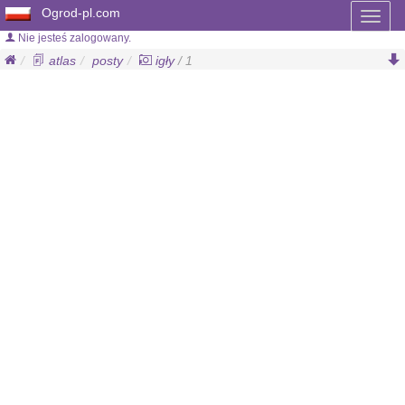
Ogrod-pl.com
Toggl
naviga
Nie jesteś zalogowany.
atlas
posty
igły
/ 1