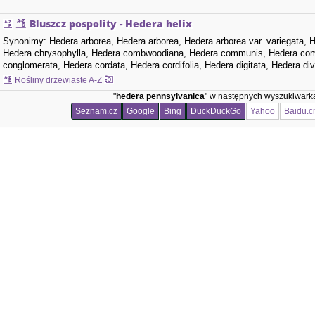
Bluszcz pospolity - Hedera helix
Synonimy: Hedera arborea, Hedera arborea, Hedera arborea var. variegata, H
Hedera chrysophylla, Hedera combwoodiana, Hedera communis, Hedera commu
conglomerata, Hedera cordata, Hedera cordifolia, Hedera digitata, Hedera dive
Hedera elegantissima, Hedera floribunda,…
Rośliny drzewiaste A-Z
"
hedera pennsylvanica
" w następnych wyszukiwark
Seznam.cz
Google
Bing
DuckDuckGo
Yahoo
Baidu.c