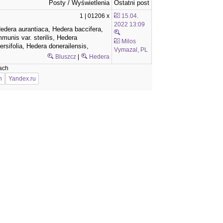
Posty / Wyświetlenia
Ostatni post
1 | 01206 x
15.04.
2022 13:09
edera aurantiaca, Hedera baccifera,
nis var. sterilis, Hedera
Milos
rsifolia, Hedera donerailensis,
Vymazal, PL
Bluszcz
|
Hedera
ach
n
Yandex.ru