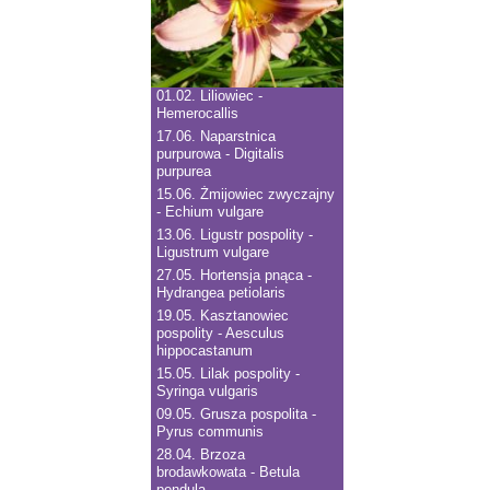
01.02.
Liliowiec -
Hemerocallis
17.06.
Naparstnica
purpurowa - Digitalis
purpurea
15.06.
Żmijowiec zwyczajny
- Echium vulgare
13.06.
Ligustr pospolity -
Ligustrum vulgare
27.05.
Hortensja pnąca -
Hydrangea petiolaris
19.05.
Kasztanowiec
pospolity - Aesculus
hippocastanum
15.05.
Lilak pospolity -
Syringa vulgaris
09.05.
Grusza pospolita -
Pyrus communis
28.04.
Brzoza
brodawkowata - Betula
pendula