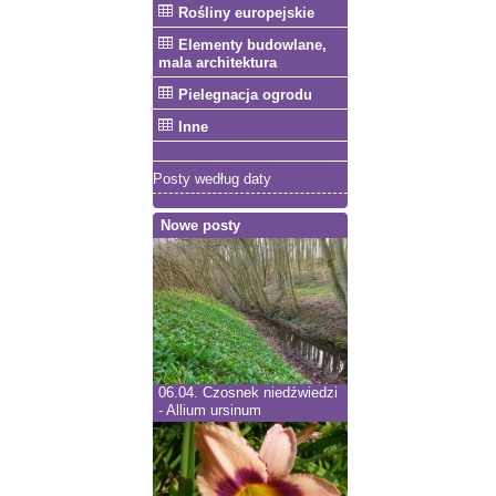
Rośliny europejskie
Elementy budowlane,
mala architektura
Pielegnacja ogrodu
Inne
Posty według daty
Nowe posty
06.04.
Czosnek niedźwiedzi
- Allium ursinum