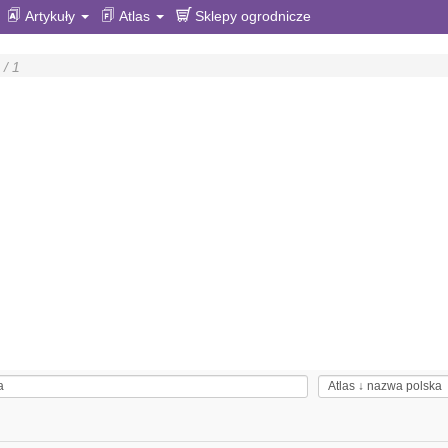
Artykuły
Atlas
Sklepy ogrodnicze
/ 1