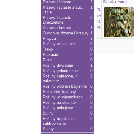
Wątek
/
Forum
Drzewa liściaste
2
Krzewy liściaste zrzuc.
1
liście
Krzewy liściaste
0
zimozielone
Drzewa i krzewy
1
Owocowe drzewa i krzewy
1
Pnącza
2
Rośliny wieloletnie
0
Trawy
0
Paprocie
0
Ruże
0
Rośliny dwuletnie
1
Rośliny jednoroczne
0
Rośliny cebulowe, r.
2
bulwiaste
Rośliny wodne i bagienne
0
Sukulenty, kaktusy
0
Rośliny w pojemnikach
0
Rośliny na skalniaki
0
Rośliny pokojowe
0
Byliny
0
Rośliny tropikalne i
0
subtropikalne
Palmy
0