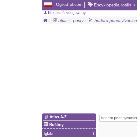
Ogrod-pl.com
Encyklopedia roślin
Nie jesteś zalogowany.
atlas
posty
hedera pennsylvanica
Atlas A-Z
Rośliny
Iglaki
1