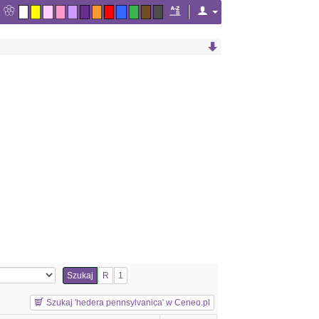
Szukaj
R
1
Szukaj 'hedera pennsylvanica' w Ceneo.pl