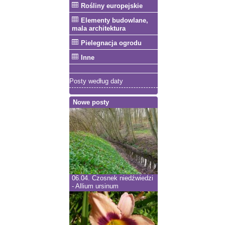
Rośliny europejskie
Elementy budowlane,
mala architektura
Pielegnacja ogrodu
Inne
Posty według daty
Nowe posty
06.04.
Czosnek niedźwiedzi
- Allium ursinum