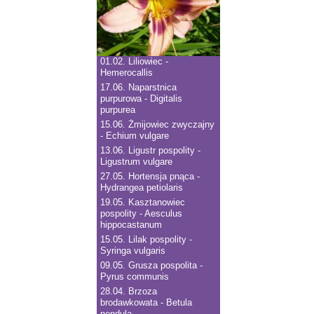
01.02.
Liliowiec -
Hemerocallis
17.06.
Naparstnica
purpurowa - Digitalis
purpurea
15.06.
Żmijowiec zwyczajny
- Echium vulgare
13.06.
Ligustr pospolity -
Ligustrum vulgare
27.05.
Hortensja pnąca -
Hydrangea petiolaris
19.05.
Kasztanowiec
pospolity - Aesculus
hippocastanum
15.05.
Lilak pospolity -
Syringa vulgaris
09.05.
Grusza pospolita -
Pyrus communis
28.04.
Brzoza
brodawkowata - Betula
pendula