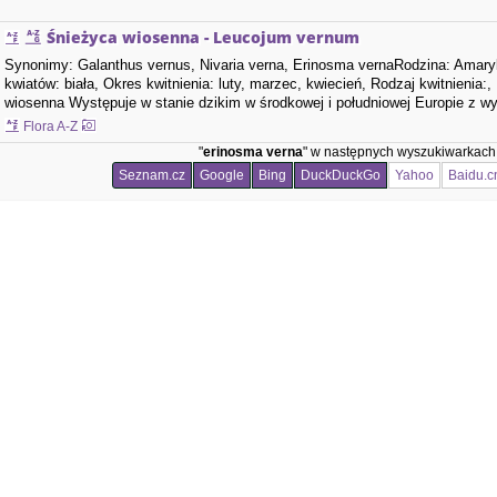
Śnieżyca wiosenna - Leucojum vernum
Synonimy: Galanthus vernus, Nivaria verna, Erinosma vernaRodzina: Amaryl
kwiatów: biała, Okres kwitnienia: luty, marzec, kwiecień, Rodzaj kwitnienia
wiosenna Występuje w stanie dzikim w środkowej i południowej Europie z w
śródziemnomorskiego. W Polsce rośnie głównie…
Flora A-Z
"
erinosma verna
" w następnych wyszukiwarkach
Seznam.cz
Google
Bing
DuckDuckGo
Yahoo
Baidu.c