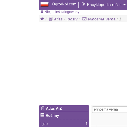
Ogrod-pl.com
Encyklopedia roślin
Nie jesteś zalogowany.
atlas
posty
erinosma verna
/ 1
Atlas A-Z
Rośliny
Iglaki
1