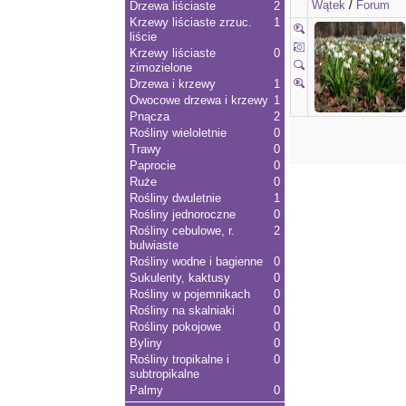
Wątek
/
Forum
Drzewa liściaste
2
Krzewy liściaste zrzuc.
1
liście
Krzewy liściaste
0
zimozielone
Drzewa i krzewy
1
Owocowe drzewa i krzewy
1
Pnącza
2
Rośliny wieloletnie
0
Trawy
0
Paprocie
0
Ruże
0
Rośliny dwuletnie
1
Rośliny jednoroczne
0
Rośliny cebulowe, r.
2
bulwiaste
Rośliny wodne i bagienne
0
Sukulenty, kaktusy
0
Rośliny w pojemnikach
0
Rośliny na skalniaki
0
Rośliny pokojowe
0
Byliny
0
Rośliny tropikalne i
0
subtropikalne
Palmy
0