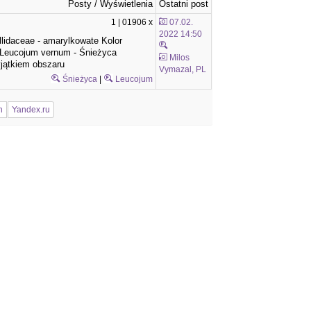
Posty / Wyświetlenia
Ostatni post
1 | 01906 x
07.02.
2022 14:50
lidaceae - amarylkowate Kolor
:, Leucojum vernum - Śnieżyca
Milos
yjątkiem obszaru
Vymazal, PL
Śnieżyca
|
Leucojum
n
Yandex.ru