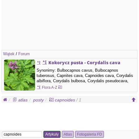
Wątek
/
Forum
Kokorycz pusta - Corydalis cava
Synonimy: Bulbocapnos cavus, Bulbocapnos
tuberosus, Capnites cava, Capnoides cava, Corydalis
albiflora, Corydalis bulbosa, Corydalis pseudocava,
Corydalis stummeri, Corydalis tuberosa, Fumaria
Flora A-Z
albiflora, Fumaria bulbosa var. cava, Fumaria cava,
Fumaria major, Fumaria media, Pistolochia cava
atlas
posty
capnoides
/ 1
Rodzina: Papaveraceae - makowate Kolor kwiatów:
jasno fioletowa,…
Artykuły
Atlas
Fotogaleria FD