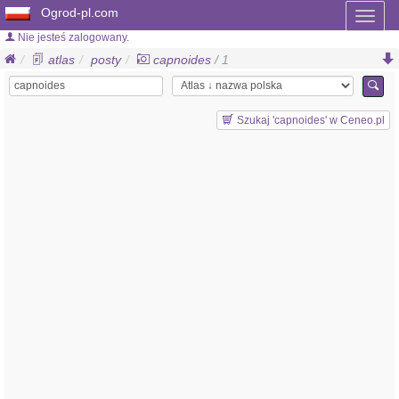
Ogrod-pl.com
Toggl
naviga
Nie jesteś zalogowany.
atlas
posty
capnoides
/ 1
Szukaj 'capnoides' w Ceneo.pl