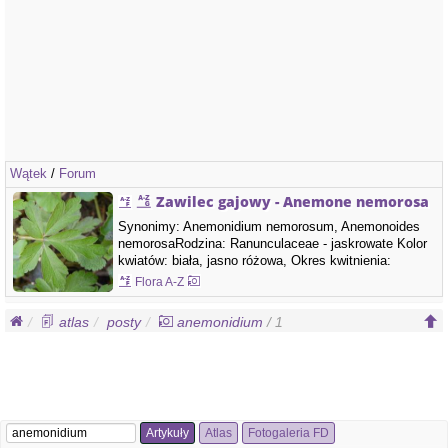
Wątek
/
Forum
Zawilec gajowy - Anemone nemorosa
Synonimy: Anemonidium nemorosum, Anemonoides
nemorosaRodzina: Ranunculaceae - jaskrowate Kolor
kwiatów: biała, jasno różowa, Okres kwitnienia:
marzec, kwiecień, maj, Rodzaj kwitnienia:,,, Łodyga:
Flora A-Z
Pojawia się wczesną wiosną. Ma wysokość 10–20 (30)
cm, jest naga lub skąpo owłosiona i nierozgałęziona.
atlas
posty
anemonidium
/ 1
Kłącze: Brunatnoczerwone lub żółtawe,…
Artykuły
Atlas
Fotogaleria FD