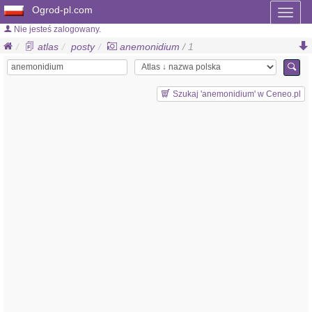
Ogrod-pl.com
Toggl
naviga
Nie jesteś zalogowany.
atlas
posty
anemonidium
/ 1
Szukaj 'anemonidium' w Ceneo.pl