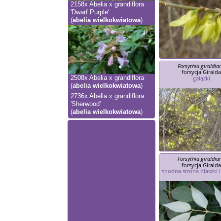
2158x
Abelia x grandiflora
'Dwarf Purple'
(
abelia wielkokwiatowa
)
Forsythia giraldia
forsycja Girald
gałązki
2508x
Abelia x grandiflora
(
abelia wielkokwiatowa
)
2736x
Abelia x grandiflora
'Sherwood'
(
abelia wielkokwiatowa
)
Forsythia giraldia
forsycja Girald
spodna strona blaszki l