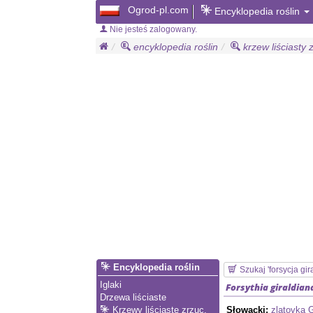
Ogrod-pl.com
Encyklopedia roślin
Nie jesteś zalogowany.
encyklopedia roślin
krzew liściasty z
Encyklopedia roślin
Szukaj 'forsycja gi
Iglaki
Forsythia giraldian
Drzewa liściaste
Słowacki:
zlatovka 
Krzewy liściaste zrzuc.