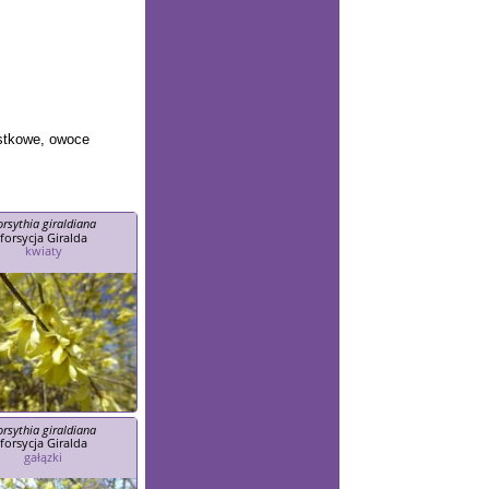
listkowe, owoce
orsythia giraldiana
forsycja Giralda
kwiaty
orsythia giraldiana
forsycja Giralda
gałązki