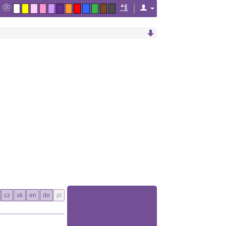
cz
sk
en
de
pl