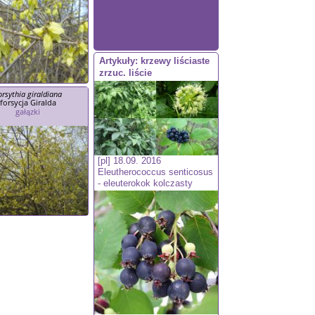
Artykuły: krzewy liściaste
zrzuc. liście
orsythia giraldiana
forsycja Giralda
gałązki
[pl] 18.09. 2016
Eleutherococcus senticosus
- eleuterokok kolczasty