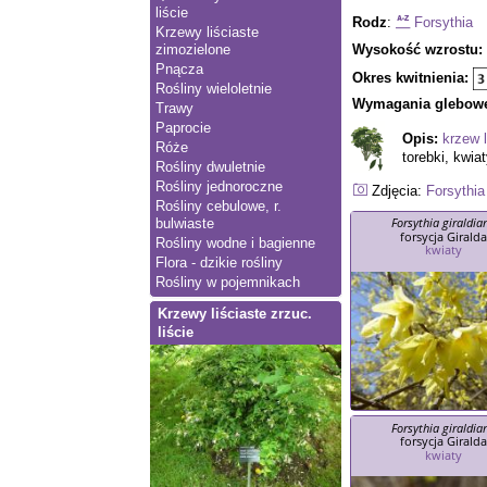
liście
Rodz
:
Forsythia
Krzewy liściaste
Wysokość wzrostu:
zimozielone
Pnącza
Okres kwitnienia:
Rośliny wieloletnie
Wymagania glebow
Trawy
Paprocie
Opis:
krzew l
Róże
torebki, kwia
Rośliny dwuletnie
Rośliny jednoroczne
Zdjęcia:
Forsythia
Rośliny cebulowe, r.
Forsythia giraldia
bulwiaste
forsycja Girald
Rośliny wodne i bagienne
kwiaty
Flora - dzikie rośliny
Rośliny w pojemnikach
Krzewy liściaste zrzuc.
liście
Forsythia giraldia
forsycja Girald
kwiaty