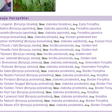
dzaju
Forsythia
:
a
Lingelsh.
(
forsycja Giralda
),
zlatovka Giraldova
,
Early Forsythia
Słow:
Ang:
akino
(
forsycja japońska
),
zlatovka japonská
,
Forsythia japonica
Słow:
Ang:
saxatilis
(
forsycja japońska
),
zlatovka japonská
,
Forsythia japonica
Słow:
Ang:
forsycja koreańska
),
zlatovka kórejská
,
Korean goldenbell tree
Słow:
Ang:
sdner Vorfrühling'
(
forsycja koreańska
),
zlatovka vajčitolistá
,
Korean Fors
Słow:
Ang:
(Thunb.) Vahl
(
forsycja zwisła
),
forzítia previsnutá
,
Golden-bell
Słow:
Ang:
'Hewitts Gold'
(
forsycja zwisła
),
forzítia previsnutá
,
Golden-bell
Słow:
Ang:
'Nymans'
(
forsycja zwisła
),
forzítia previsnutá
,
Golden-bell
Słow:
Ang:
var. sieboldii
(
forsycja zwisła
),
forzítia previsnutá
,
Golden-bell
Słow:
Ang:
a
'Bronxensis'
(
forsycja zielona
),
zlatovka zelenkastá
,
Greenstem Forsythi
Słow:
Ang:
a
'Robusta'
(
forsycja zielona
),
zlatovka zelenkastá
,
Greenstem Forsythia
Słow:
Ang:
dia
Zabel
(
forsycja pośrednia
),
zlatovka prostredná
,
Border Forsythia
Słow:
Ang:
dia
'Beatrix Farrand'
(
forsycja pośrednia
),
zlatovka prostredná
,
forsythia
Słow:
Ang:
dia
'Fontana'
(
forsycja pośrednia
),
zlatovka prostredná
,
Border Forsythia
Słow:
Ang:
dia
'Golden Nugget'
(
forsycja pośrednia
),
zlatovka prostredná
,
Border For
Słow:
Ang:
dia
'Golden Times'
(
forsycja pośrednia
),
zlatovka prostredná
,
Border Forsy
Słow:
Ang:
dia
'Karl Sax'
(
forsycja pośrednia
),
zlatovka prostredná
,
forsythia
Słow:
Ang:
dia
'Lynwood Gold'
(
forsycja pośrednia
),
zlatovka prostredná
,
forsythia
Słow:
Ang:
dia
'Maluch'
(
forsycja pośrednia
),
zlatovka prostredná
,
Border Forsythia
Słow:
Ang:
dia
'Maree d'Or'
(
forsycja pośrednia
),
zlatovka prostredná
,
Border Forsythi
Słow:
Ang: