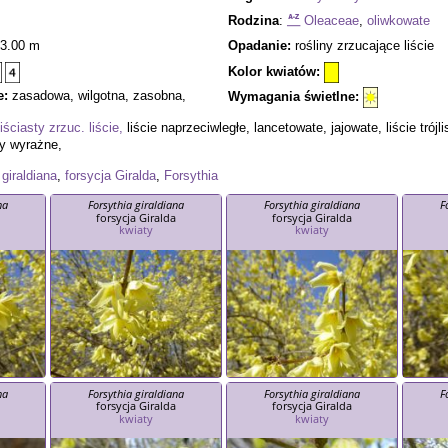
Rodzina
:
Oleaceae
,
oliwkowate
3.00 m
Opadanie:
rośliny zrzucające liście
Kolor kwiatów:
e:
zasadowa, wilgotna, zasobna,
Wymagania świetlne:
iściasty zrzuc. liście,
liście naprzeciwległe, lancetowate, jajowate, liście trój
ty wyrażne,
 giraldiana
,
forsycja Giralda
,
Forsythia
na
Forsythia giraldiana
Forsythia giraldiana
F
a
forsycja Giralda
forsycja Giralda
kwiaty
kwiaty
na
Forsythia giraldiana
Forsythia giraldiana
F
a
forsycja Giralda
forsycja Giralda
kwiaty
kwiaty