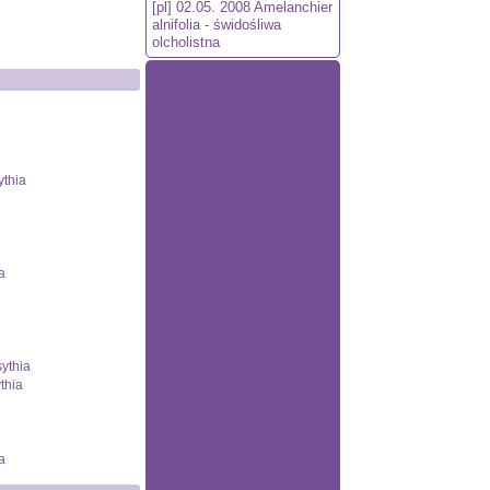
[pl] 02.05. 2008
Amelanchier
alnifolia - świdośliwa
olcholistna
ythia
a
sythia
thia
a