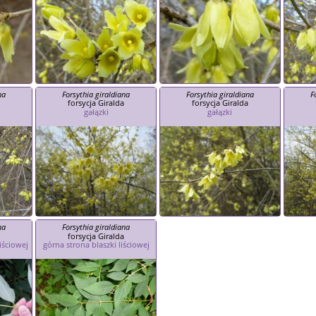
na
Forsythia giraldiana
Forsythia giraldiana
F
a
forsycja Giralda
forsycja Giralda
gałązki
gałązki
na
Forsythia giraldiana
a
forsycja Giralda
iściowej
górna strona blaszki liściowej