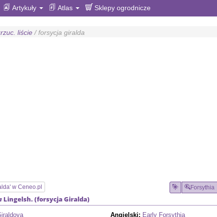
Artykuły
Atlas
Sklepy ogrodnicze
rzuc. liście
/ forsycja giralda
ralda' w Ceneo.pl
Forsythia
a
Lingelsh. (
forsycja Giralda
)
Giraldova
Angielski:
Early Forsythia