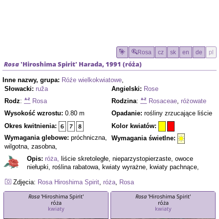
Rosa
cz
sk
en
de
pl
Rosa
'Hiroshima Spirit'
Harada, 1991 (
róża
)
Inne nazwy, grupa:
Róźe wielkokwiatowe
,
Słowacki:
ruža
Angielski:
Rose
Rodz
:
Rosa
Rodzina
:
Rosaceae
,
różowate
Wysokość wzrostu:
0.80 m
Opadanie:
rośliny zrzucające liście
Okres kwitnienia:
Kolor kwiatów:
Wymagania glebowe:
próchniczna,
Wymagania świetlne:
wilgotna, zasobna,
Opis:
róża,
liście skretoległe, nieparzystopierzaste, owoce
niełupki, roślina rabatowa, kwiaty wyrażne, kwiaty pachnące,
Zdjęcia:
Rosa
Hiroshima Spirit
,
róża
,
Rosa
Rosa
'Hiroshima Spirit'
Rosa
'Hiroshima Spirit'
róża
róża
kwiaty
kwiaty