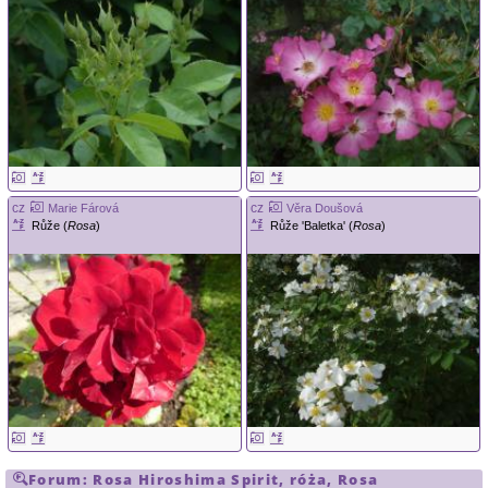
cz
cz
Marie Fárová
Věra Doušová
Růže (
Rosa
)
Růže 'Baletka' (
Rosa
)
Forum:
Rosa
Hiroshima Spirit
,
róża
,
Rosa