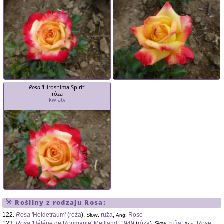
Rosa
'Hiroshima Spirit'
róża
kwiaty
Rośliny z rodzaju
Rosa
:
122.
Rosa
'Heidetraum'
(
róża
),
ruža
,
Rose
Słow:
Ang:
123.
Rosa
'Héléne de Roumanie' Meilland, 1949
(
róża
),
ruža
,
Rose
Słow:
Ang: