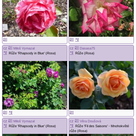
cz
cz
Miloš Vymazal
Dasasa75
Růže 'Rhapsody in Blue' (
Rosa
)
Růže (
Rosa
)
cz
cz
Miloš Vymazal
Věra Doušová
Růže 'Rhapsody in Blue' (
Rosa
)
Růže 'Fil des Saisons' - Mnohokvěté
růže (
Rosa
)