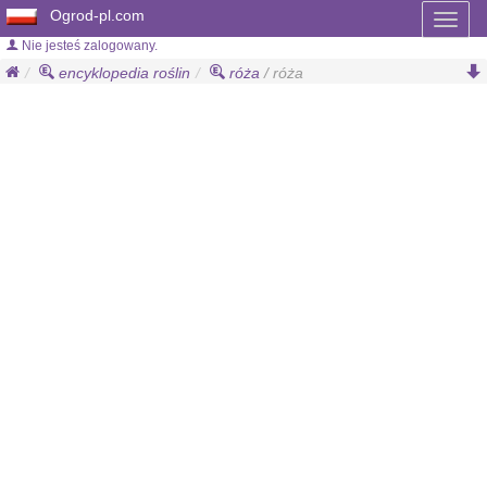
Ogrod-pl.com
Toggl
naviga
Nie jesteś zalogowany.
encyklopedia roślin
róża
/ róża