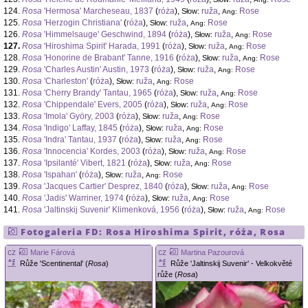
124.
Rosa
'Hermosa' Marcheseau, 1837
(
róża
),
ruža
,
Rose
Słow:
Ang:
125.
Rosa
'Herzogin Christiana'
(
róża
),
ruža
,
Rose
Słow:
Ang:
126.
Rosa
'Himmelsauge' Geschwind, 1894
(
róża
),
ruža
,
Rose
Słow:
Ang:
127.
Rosa
'Hiroshima Spirit' Harada, 1991
(
róża
),
ruža
,
Rose
Słow:
Ang:
128.
Rosa
'Honorine de Brabant' Tanne, 1916
(
róża
),
ruža
,
Rose
Słow:
Ang:
129.
Rosa
'Charles Austin' Austin, 1973
(
róża
),
ruža
,
Rose
Słow:
Ang:
130.
Rosa
'Charleston'
(
róża
),
ruža
,
Rose
Słow:
Ang:
131.
Rosa
'Cherry Brandy' Tantau, 1965
(
róża
),
ruža
,
Rose
Słow:
Ang:
132.
Rosa
'Chippendale' Evers, 2005
(
róża
),
ruža
,
Rose
Słow:
Ang:
133.
Rosa
'Imola' Györy, 2003
(
róża
),
ruža
,
Rose
Słow:
Ang:
134.
Rosa
'Indigo' Laffay, 1845
(
róża
),
ruža
,
Rose
Słow:
Ang:
135.
Rosa
'Indra' Tantau, 1937
(
róża
),
ruža
,
Rose
Słow:
Ang:
136.
Rosa
'Innocencia' Kordes, 2003
(
róża
),
ruža
,
Rose
Słow:
Ang:
137.
Rosa
'Ipsilanté' Vibert, 1821
(
róża
),
ruža
,
Rose
Słow:
Ang:
138.
Rosa
'Ispahan'
(
róża
),
ruža
,
Rose
Słow:
Ang:
139.
Rosa
'Jacques Cartier' Desprez, 1840
(
róża
),
ruža
,
Rose
Słow:
Ang:
140.
Rosa
'Jadis' Warriner, 1974
(
róża
),
ruža
,
Rose
Słow:
Ang:
141.
Rosa
'Jaltinskij Suvenir' Klimenková, 1956
(
róża
),
ruža
,
Rose
Słow:
Ang:
Fotogaleria FD:
Rosa
Hiroshima Spirit
,
róża
,
Rosa
cz
cz
Marie Fárová
Martina Pazourová
Růže 'Scentinental' (
Rosa
)
Růže 'Jaltinskij Suvenir' - Velkokvěté
růže (
Rosa
)