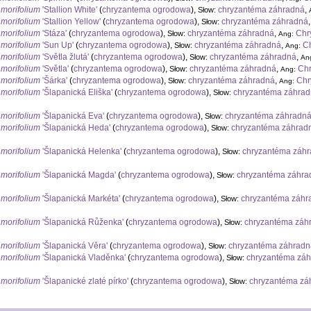
morifolium
'Stallion White'
(
chryzantema ogrodowa
),
chryzantéma záhradná
,
Słow:
morifolium
'Stallion Yellow'
(
chryzantema ogrodowa
),
chryzantéma záhradná
Słow:
morifolium
'Stáza'
(
chryzantema ogrodowa
),
chryzantéma záhradná
,
Chr
Słow:
Ang:
morifolium
'Sun Up'
(
chryzantema ogrodowa
),
chryzantéma záhradná
,
C
Słow:
Ang:
morifolium
'Světla žlutá'
(
chryzantema ogrodowa
),
chryzantéma záhradná
,
Słow:
An
morifolium
'Světla'
(
chryzantema ogrodowa
),
chryzantéma záhradná
,
Ch
Słow:
Ang:
morifolium
'Šárka'
(
chryzantema ogrodowa
),
chryzantéma záhradná
,
Ch
Słow:
Ang:
morifolium
'Šlapanická Eliška'
(
chryzantema ogrodowa
),
chryzantéma záhra
Słow:
morifolium
'Šlapanická Eva'
(
chryzantema ogrodowa
),
chryzantéma záhradn
Słow:
morifolium
'Šlapanická Heda'
(
chryzantema ogrodowa
),
chryzantéma záhrad
Słow:
morifolium
'Šlapanická Helenka'
(
chryzantema ogrodowa
),
chryzantéma záh
Słow:
morifolium
'Šlapanická Magda'
(
chryzantema ogrodowa
),
chryzantéma záhra
Słow:
morifolium
'Šlapanická Markéta'
(
chryzantema ogrodowa
),
chryzantéma záhr
Słow:
morifolium
'Šlapanická Růženka'
(
chryzantema ogrodowa
),
chryzantéma záh
Słow:
morifolium
'Šlapanická Věra'
(
chryzantema ogrodowa
),
chryzantéma záhrad
Słow:
morifolium
'Šlapanická Vladěnka'
(
chryzantema ogrodowa
),
chryzantéma zá
Słow:
morifolium
'Šlapanické zlaté pírko'
(
chryzantema ogrodowa
),
chryzantéma zá
Słow: