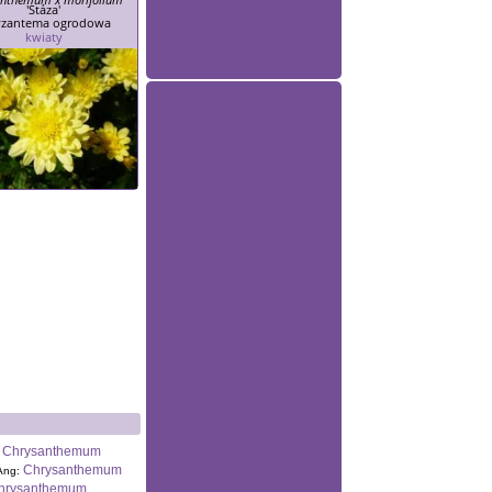
'Stáza'
yzantema ogrodowa
kwiaty
Chrysanthemum
Chrysanthemum
Ang:
hrysanthemum