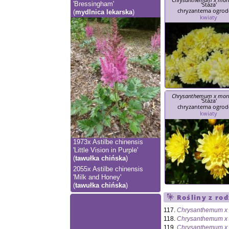
'Stáza'
'Bressingham'
chryzantema ogro
(
mydlnica lekarska
)
kwiaty
Chrysanthemum x mori
'Stáza'
chryzantema ogro
kwiaty
1973x
Astilbe chinensis
'Little Vision in Purple'
(
tawułka chińska
)
2055x
Astilbe chinensis
'Milk and Honey'
(
tawułka chińska
)
Rośliny z ro
117.
Chrysanthemum x 
118.
Chrysanthemum x 
119.
Chrysanthemum x 