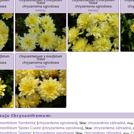
'Stáza'
'Stáza'
dowa
chryzantema ogrodowa
chryzantema ogrodowa
chr
kwiaty
kwiaty
folium
Chrysanthemum x morifolium
'Stáza'
dowa
chryzantema ogrodowa
kwiaty
dzaju
Chrysanthemum
:
morifolium
'Sombrella'
(
chryzantema ogrodowa
),
chryzantéma záhradná
,
Słow:
Ang:
morifolium
'Spider Cuivre'
(
chryzantema ogrodowa
),
chryzantéma záhradná
,
Słow:
morifolium
'Spinner'
(
chryzantema ogrodowa
),
chryzantéma záhradná
,
C
Słow:
Ang: