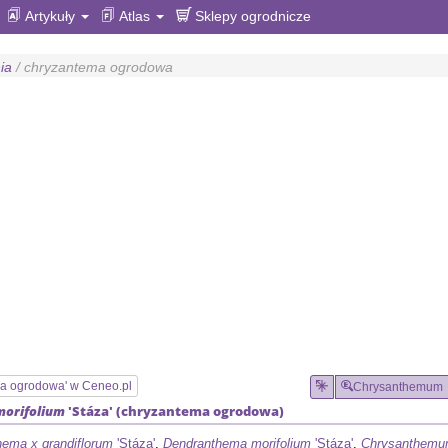
Artykuły
Atlas
Sklepy ogrodnicze
nia
/ chryzantema ogrodowa
ma ogrodowa' w Ceneo.pl
Chrysanthemum
orifolium
'Stáza'
(
chryzantema ogrodowa
)
ema x grandiflorum
'Stáza'
,
Dendranthema morifolium
'Stáza'
,
Chrysanthemum