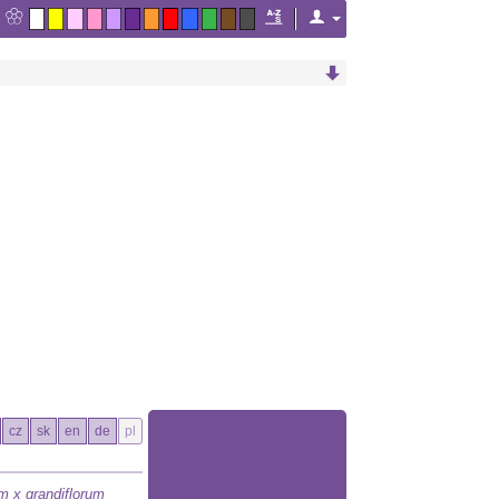
cz
sk
en
de
pl
 x grandiflorum