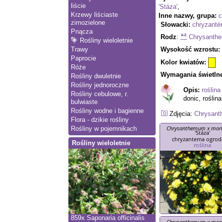
liście
'Stáza'
,
Krzewy liściaste
Inne nazwy, grupa:
c
zimozielone
Słowacki:
chryzanté
Pnącza
Rodz
:
Chrysanth
Rośliny wieloletnie
Wysokość wzrostu:
Trawy
Paprocie
Kolor kwiatów:
Róże
Wymagania świetln
Rośliny dwuletnie
Rośliny jednoroczne
Opis:
roślina
Rośliny cebulowe, r.
donic, roślin
bulwiaste
Rośliny wodne i bagienne
Zdjęcia:
Chrysant
Flora - dzikie rośliny
Chrysanthemum x mori
Rośliny w pojemnikach
'Stáza'
chryzantema ogro
Rośliny wieloletnie
roślina
859x
Saponaria officinalis
Chrysanthemum x mori