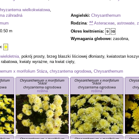
hryzantema wielkokwiatowa
,
ma záhradná
Angielski:
Chrysanthemum
emum
Rodzina
:
Asteraceae
,
astrowate, 
0.50 m
Okres kwitnienia:
Wymagania glebowe:
zasobna,
e:
 wieloletnia,
pokrój prosty, brzeg blaszki liściowej dłoniasty, kwiatostan kos
a rabatowa, kwiaty wyrażne, na kwiat cięty,
hemum x morifolium
Stáza
,
chryzantema ogrodowa
,
Chrysanthemum
folium
Chrysanthemum x morifolium
Chrysanthemum x morifolium
Chrys
'Stáza'
'Stáza'
dowa
chryzantema ogrodowa
chryzantema ogrodowa
chr
roślina
roślina
folium
Chrysanthemum x morifolium
Chrysanthemum x morifolium
Chrys