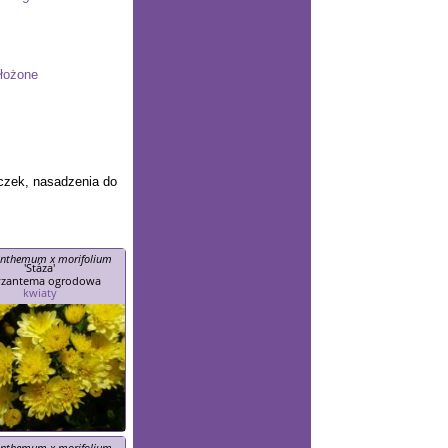
złożone
zyczek, nasadzenia do
anthemum x morifolium
'Stáza'
yzantema ogrodowa
kwiaty
anthemum x morifolium