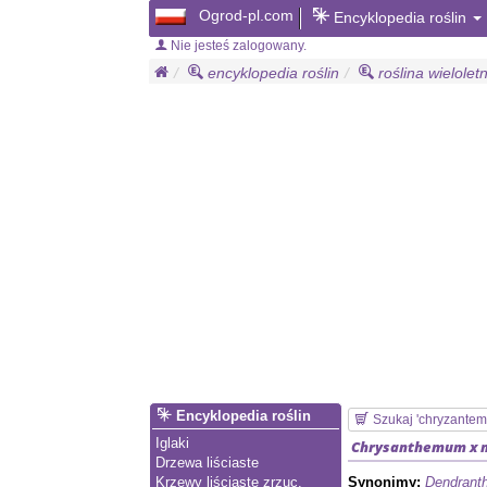
Ogrod-pl.com
Encyklopedia roślin
Nie jesteś zalogowany.
encyklopedia roślin
roślina wielolet
Encyklopedia roślin
Szukaj 'chryzante
Iglaki
Chrysanthemum x m
Drzewa liściaste
Synonimy:
Dendranth
Krzewy liściaste zrzuc.