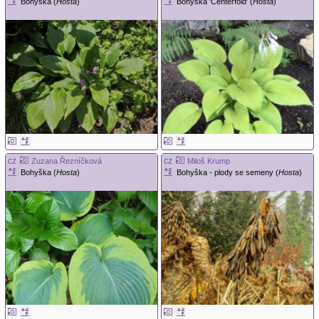
Bohyška (
Hosta
)
Bohyška 'Centerfold' (
Hosta
)
cz
cz
Zuzana Řezníčková
Miloš Krump
Bohyška (
Hosta
)
Bohyška - plody se semeny (
Hosta
)