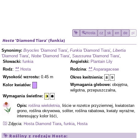
Hosta
cz
sk
en
de
pl
Hosta
'Diamond Tiara'
(
funkia
)
Synonimy:
Bryocles
'Diamond Tiara'
,
Funkia
'Diamond Tiara'
,
Libertia
'Diamond Tiara'
,
Niobe
'Diamond Tiara'
,
Saussurea
'Diamond Tiara'
,
Słowacki:
funkia
Angielski:
Plantain Lily
Rodz
:
Hosta
Rodzina
:
Asparagaceae
Wysokość wzrostu:
0.45 m
Okres kwitnienia:
Wymagania glebowe:
obojętna,
Kolor kwiatów:
wilgotna, przepuszczalna,
Wymagania świetlne:
Opis:
roślina wieloletnia,
liście w rozetce przyziemnej, kwiatostan
grono, roślina okrywowa, soliter, roślina rabatowa, kwiaty wyrażne,
interesujący kolor liśći,
Zdjęcia:
Hosta
Diamond Tiara
,
funkia
,
Hosta
Rośliny z rodzaju
Hosta
: