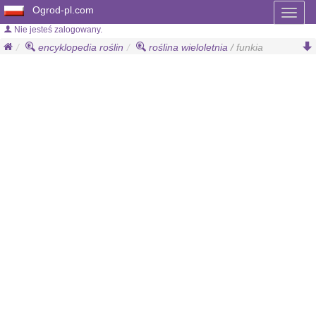
Ogrod-pl.com
Toggl
naviga
Nie jesteś zalogowany.
encyklopedia roślin
roślina wieloletnia
/ funkia