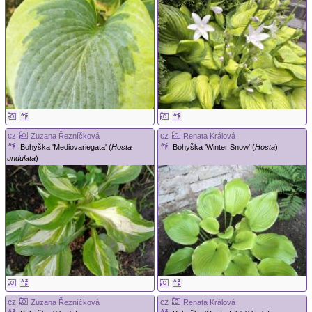
cz
cz
Zuzana Řezníčková
Renata Králová
Bohyška 'Mediovariegata' (
Hosta
Bohyška 'Winter Snow' (
Hosta
)
undulata
)
cz
cz
Zuzana Řezníčková
Renata Králová