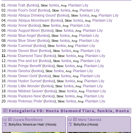
01.
Hosta
Tratt.
(
funkia
),
funkia
,
Plantain Lily
Słow:
Ang:
02.
Hosta
'Fool's Gold'
(
funkia
),
funkia
,
Plantain Lily
Słow:
Ang:
03.
Hosta
'Abiqua Drinking Gourd'
(
funkia
),
funkia
,
Plantain Lily
Słow:
Ang:
04.
Hosta
'Abiqua Moonbeam'
(
funkia
),
funkia
,
Plantain Lily
Słow:
Ang:
05.
Hosta
'Anne'
(
funkia
),
funkia
,
Plantain Lily
Słow:
Ang:
06.
Hosta
'August Moon'
(
funkia
),
funkia
,
Plantain Lily
Słow:
Ang:
07.
Hosta
'Blue Angel'
(
funkia
),
funkia
,
Plantain Lily
Słow:
Ang:
08.
Hosta
'Blue Silver'
(
funkia
),
funkia
,
Plantain Lily
Słow:
Ang:
09.
Hosta
'Carnival'
(
funkia
),
funkia
,
Plantain Lily
Słow:
Ang:
10.
Hosta
'Devon Blue'
(
funkia
),
funkia
,
Plantain Lily
Słow:
Ang:
11.
Hosta
'Diamond Tiara'
(
funkia
),
funkia
,
Plantain Lily
Słow:
Ang:
12.
Hosta
'Fire and Ice'
(
funkia
),
funkia
,
Plantain Lily
Słow:
Ang:
13.
Hosta
'Fringe Benefit'
(
funkia
),
funkia
,
Plantain Lily
Słow:
Ang:
14.
Hosta
'Geisha'
(
funkia
),
funkia
,
Plantain Lily
Słow:
Ang:
15.
Hosta
'Green Gold'
(
funkia
),
funkia
,
Plantain Lily
Słow:
Ang:
16.
Hosta
'Hydon Sunset'
(
funkia
),
funkia
,
Plantain Lily
Słow:
Ang:
17.
Hosta
'Little Wonder'
(
funkia
),
funkia
,
Plantain Lily
Słow:
Ang:
18.
Hosta
'Mildred Seaver'
(
funkia
),
funkia
,
Plantain Lily
Słow:
Ang:
19.
Hosta
'Pastures New'
(
funkia
),
funkia
,
Plantain Lily
Słow:
Ang:
20.
Hosta
'Potomac Pride'
(
funkia
),
funkia
,
Plantain Lily
Słow:
Ang:
Fotogaleria FD:
Hosta
Diamond Tiara
,
funkia
,
Hosta
cz
cz
Zuzana Řezníčková
Marta Táborská
Bohyška 'American Halo' (
Hosta
)
Bohyška (
Hosta
)